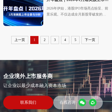
洁能源算力；其次高端制造、金融服
构复杂度、历史合规梳理、信息披露完
备案完成情况来看，当月仅3家企业成功
顺利完成境内监管备案关键流程。本文
市情况如下：2、2026第一季度港股新上
家需征求意见。注意2026年开年至今四
紧随其后，工业智能、农机科技等智能
续硬科技与医药主导的格局，行业集中
来自传统IPO赛道，实体企业直接挂牌数
务、矿业、特殊医疗赛道也有企业实现
善程度等多重因素，大型复杂架构企业
2026年伊始，港股IPO市场亮点纷呈、前
取得境外上市备案通知书，顺利完成境
将系统梳理2026年3月境内企业境外上市
市中概股募资情况汇总2026年一季度港
个月都没有企业提交赴美上市备案申
制造项目稳步扩容。互联网、新能源材
度持续提升。其中半导体与电子硬件行
量从40家断崖式降至2家，同比降幅达
升级，无人机、AI 安防这类硬科技企业
往往需要更长时间完成监管问询反馈。
景乐观。不仅达成全月新股零破发的亮
内监管备案关键流程。这一数据波动或
备案全貌，并复盘备案制三年来的市场
股IPO募资呈现高度集中的结构性特征，
请，中企赴美IPO申报热情持续走低。4
料、汽车、美妆等其他行业申报体量偏
业占比33%、生物医药与器械占比26%、
95%，传统IPO窗口已大幅收窄，仅极少
顺利转板，说明主板市场认可场外培育
部分完成备案企业标注“全流通”，全流
眼成绩，更借助硬科技企业的密集上市
与春节假期高度相关。节前企业冲刺节
格局与产业趋势，为行业内拟上市企业
39家企业合计募资超1140亿港元，平均
月具体上市备案情况如下：二、4月境内
小。整体呈现医药、半导体双轮驱动，
智能制造与机器人占比19%，三大硬核
数企业能完成挂牌，叠加新规下，单体
完成的科技类资产。转板目的地以纳斯
通机制落地，有利于上市后存量股份流
与国际资本的踊跃布局，持续夯实其全
奏放缓、机构停工，节后审核与材料补
等各方提供重要参考。3月境内企业境外
单家募资近30亿港元。半导体与人工智
企业境外上市备案成功情况统计根据华
AI制造持续跟进的备案格局，5月硬核科
科技赛道合计占比78%，新能源材料、
募资规模和发行门槛显著提升。上市募
达克为主，9家企业登陆纳斯达克，3家
通，优化港股市场流动性，也为企业股
球新经济企业核心融资平台的行业地
充逐步重启，直接影响了当月申报效率
上市备案情况统计2026年3月27日，中国
能两大赛道占据绝对主导地位，合计募
谊信在证监会官网的统计数据，截止至
技类企业占据近七成申报总量。二、5月
汽车自动驾驶、AI软件等新兴赛道稳步
资结构分化：2026上半年SPAC募资占比
选择纽交所，纳斯达克对中小型成长企
东提供退出通道。三、吴清最新发
位，为2026年港股IPO市场的持续活跃筑
与备案完成量。为帮助精准把握市场动
证监会发布《境内企业境外发行证券和
上一页
1
2
3
4
5
下一页
资占比超六成，成为资本最认可的核心
2026年4月30日，4月证监会共公布17家
境内企业境外上市备案成功情况统计根
补充增量，传统消费、服务业企业出海
96.1%，传统实体IPO仅3.9%。2025年同
业包容度更高，是OTC企业升级的首选
声： 支持境内企业赴港上市，多项协同
牢根基。本文华谊信将从募资规模、行
态，华谊信资本对2月备案数据进行系统
上市备案情况表（首次公开发行及全流
方向；高端制造、汽车电子、医疗健康
企业成功获得境外上市备案通知书（其
据证监会官网显示数据，截止至2026年5
备案数量较少，行业结构性分化持续加
期传统IPO多为千万级微型融资，2026年
板块。整体来看，OTC依旧是优质中小
助力！资本市场监管层持续释放支持企
业分布、地域特征等多维度出发，对本
梳理与深度分析，为行业内拟上市企业
通）（截至2026年3月27日）》，根据官
等构成稳健的中腰部梯队，传统行业则
中3月获批通过的共有5家，4月获批通过
月31日，5月证监会共公布16家企业成功
剧。审核周期方面，备案中长期审核成
市场融资主力转为单家近1亿美元募资规
企业奔赴主板的重要跳板，不同区域、
业赴港上市的明确信号，证监会主席吴
月境外IPO市场表现进行全面汇总与深度
等各方提供重要参考。✦2月境内企业境
网披露数据与华谊信资本的统计分析，
普遍募资规模偏小。从上市机制来看，
的共有12家），其中1家企业拟上市地为
获得境外上市备案通知书（其中4月获批
为主流。数据显示，仅13家企业在3个月
模的SPAC，单体融资量级显著提升，实
不同赛道的企业都能依托场外阶段打磨
清于近日公开表态，提出要进一步支持
解析。一港股上市情况汇总据华谊信资
外上市备案情况统计2026年3月2日，中
2026年3月新增提交上市备案的境内企业
18C特专科技企业凭借高募资与高溢价成
纳斯达克交易所，16家企业拟上市地为
通过的共有3家，5月获批通过的共有13
内完成备案，超七成企业审核周期超过3
体企业直接赴美上市渠道大幅遇冷。主
合规性、积累市场关注度，最终实现上
境内企业赴港上市，推动内地与香港资
本数据统计，截至1月31日，全月共有13
国证监会发布《境内企业境外发行证券
共计29家。 从上市目的地来看，29家企
为大额融资主力，18A生物医药表现稳
香港联合交易所——4月备案通过情况打
家）。其中通过1家企业拟上市地为台湾
个月，近半数企业耗时半年以上。但也
板市场格局重构：从纳斯达克小盘板块
市层级跃升。三、对中国企业来说赴美
本市场高效协同发展。两地监管机构强
家企业（含GEM）在港交所挂牌上市，
企业境外上市服务商
和上市备案情况表（首次公开发行及全
业全部选择香港上市，3月仍没有企业提
健，A+H双重上市企业整体募资能力突
破“港股一家独大”局面，2026年赴美上
证券交易所，15家企业拟上市地为香港
有特殊案例，一月山东极视角仅用1天急
一家独大，转向纽交所、纳斯达克双主
新规对OTC市场影响的利与弊2026年纳
化沟通协作，优化境外上市备案监管流
较去年同期增加5家，增幅显著；IPO募
流通）（截至2026年3月2日）》，根据
交赴美上市申请（2026年开年至今三个
出。3、2026第一季度港股新上市中概股
市备案首度破冰。在备案模式上，10家
联合交易所——监管机构本次通过赴台
速过审，三月胜宏科技仅用4天过审。上
板并行，中概股美股上市的市场定位
斯达克中企上市新规正式落地，本次新
程，完善信息披露、跨境监管协作机
让企业以最少成本融入资本市场
资总额达392.55亿港元，同比暴涨
官网披露数据与华谊信资本的统计分
月都没有企业提交赴美上市备案申
行业分析2026年一季度中概股赴美上市
为全流通。 4月备案成功企业情况如
上市企业备案，被视为一个积极信号，
半年过审最久企业为四川新荷花中药饮
从“小盘成长股阵地”向“跨境资本运作枢
规大幅抬高中国企业美股门槛，深刻改
制，兼顾风险防控与企业融资需求，为
556.22%，时隔6年之后，香港重登全球
析，2026年2月新增提交上市备案的境内
请）。从备案状态来看，17家处于已接
行业呈现SPAC绝对主导、实体IPO高度
下：从上市目的地看，港交所仍是中企
意味着审核覆盖面正在扩大。在备案模
片，过审周期长达386天。科创企业因技
纽”演变。二2026上半年中概股港股上市
变国内企业赴美资本化路径，对OTC市
境内企业赴港上市扫清制度障碍。一方
IPO募资榜首，也彰显出港股市场的强大
企业共计17家。从上市目的地来看，17
收状态，11家需征求意见，1家需补充材
稀缺的格局，仅1家传统IPO聚焦双碳/硬
境外上市的绝对主流，16家企业选择赴
式上，10家为全流通。 5月备案成功企
术权属、境外收入、关联交易等合规核
分析截至2026年6月30日，2026年上半年
联系我们
在线咨询
场发展无疑是一把双刃剑。利好方面新
面，备案制框架持续运行，坚持市场化
吸引力与活力。1、港股新股IPO名单据
家企业全部选择香港上市，2月仍没有企
料,。3月具体上市备案情况如下：2026
科技服务赛道；6家SPAC则围绕电商、
港上市，仅大搜车控股1家企业登陆纳斯
业情况如下：从上市目的地来看，5月通
查更为严格，多轮监管问询进一步拉长
港股共有87只新股上市，募资总额突破
规将中企纳斯达克IPO募资门槛提至2500
法治化导向，不搞 “一刀切”，尊重企业
华谊信资本统计1月上市公司及募资情况
业提交赴美上市申请。 从备案状态来
年2月至3月，境内企业境外上市备案申
企业服务、科技转化、金融科技四大中