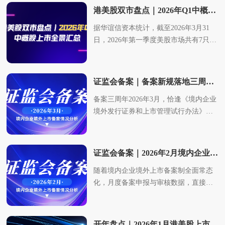
增40家企业的境外上市备案申请被接
统计2026年5月29日，中国证监会发布
15家、5月16家、6月10家。年初开局节
企业自身资质。具体上市情况如下：2、
个结论：第一，OTC标的扩张克制，质
股18A等制度优势，打通境外资本渠道，
港美股双市盘点｜2026年Q1中概股上市全景汇总
收。4月备案最大亮点DSC Holdings Ltd.
《境内企业境外发行证券和上市备案情
奏稳健，一季度末3月起备案增量稳步释
上半年美股新上市中概股募资情况汇总
地优良的企业才能够完成挂牌，证券总
信息技术类企业也谋求海外市场估值与
据华谊信资本统计，截至2026年3月31
（大搜车控股）赴美上市备案通过！成
况表（首次公开发行及全流通）（截至
放，二季度4-5月持续维持高位稳定输
截至2026年上半年末，共有约15家中资
量缓慢抬升；第二，资金持续涌入场外
业务协同。二、7月境内企业境外上市备
日，2026年第一季度美股市场共有7只中
为2026年首家完成赴美备案的中企打破
2026年5月29日）》，根据官网披露数据
出，充分体现出当前境外上市备案监管
团队发起的SPAC在美股完成挂牌上市：
市场，存量标的交易流动性大幅改善，
案成功情况统计根据证监会官网显示数
概股新股完成上市，募资总额达到6.5亿
了此前数月赴美备案“零新增” 的局面为
与华谊信资本的统计分析，2026年5月新
体系日趋成熟，审核节奏高度可控、规
板块偏好发生反转：9家登陆纽交所、6
投资者对于中小市值场外资产的配置意
据，截止至2026年7月31日，7月证监会
美金；港股市场（含GEM）合计40只新
精准判断市场走势、把握行业最新动
增提交上市备案的境内企业共计52家。
范。通过同期对比可进一步凸显2026年
家登陆纳斯达克。募资情况整体呈现
愿增强，OTC市场已经摆脱过往流动性
共公布14家企业成功获得境外上市备案
股挂牌，募资总额达1100亿港元，创下
态，华谊信资本对4月备案相关数据开展
从上市目的地来看，52家企业全部选择
市场的核心变化：去年上半年备案通过
SPAC绝对主导、传统IPO体量偏小、规
匮乏的刻板印象，交易生态持续优化。
证监会备案｜备案新规落地三周年，及2026年3月境外上市备案分析
通知书（其中6月获批通过的共有7家，7
五年新高，同比大幅增长489.3%。为了
全面梳理与深度拆解，为拟上市企业提
香港上市，5月仍没有企业提交赴美上市
企业达92家，单月最高通过23家（1
模高度标准化的特征，且两类上市方式
二、上半年OTC转板至主板市场情况
月获批通过的共有7家），并且全部拟登
备案三周年2026年3月，恰逢《境内企业
全面解读2026年港美股市场走势，华谊
供专业参考依据。一、4月境内企业境外
申请，港股上市通道持续稳居中资企业
月）；而今年上半年总计通过80家，同
的募资贡献差距悬殊：SPAC IPO的总募
2026年上半年共有12家企业完成从OTC
陆香港联交所。7月备案成功企业情况如
境外发行证券和上市管理试行办法》
信资本对今年以来中概股赴港、赴美上
上市备案情况统计2026年4月24日，中国
境外上市第一选择。从备案状态来看，
比 2025 年下降约13%。今年通过节奏较
资14.95亿美元，占全部募资额的
向纳斯达克、纽交所主板的转板。从地
下：从备案时长分布图可见，备案周期
（备案新规）正式落地三周年，中国资
市情况进行了系统统计与深度分析，相
证监会发布《境内企业境外发行证券和
29家处于已接收状态，4家需补充材料，
平稳，但上市目的地结构发生颠覆性改
96.1%，是上半年中资赴美上市的绝对募
域分布来看，美国企业数量最多，合计5
小于200天的企业共8家，是数量最多的
本市场对外开放迈入制度型深化的关键
关内容供您参考。一港股上市情况汇总
上市备案情况表（首次公开发行及全流
19家需征求意见。注意2026年开年至今
变：2025年同期美股备案通过企业高达
资主力；传统IPO的总募资0.61亿美元，
家；加拿大企业4家，巴西、中国香港、
群体；200-300天区间企业3家；大于300
节点。本月，境内企业赴境外上市备案
1、2026第一季度港股新上市中概股名单
通）（截至2026年4月24日）》，根据官
五个月都没有企业提交赴美上市备案申
13家，而2026年上半年仅1家，同比降幅
仅占全部募资额的3.9%。3、上半年美股
证监会备案｜2026年2月境内企业境外上市备案情况分析
以色列各有1家企业完成转板，中国香港
天的企业共3 家。部分企业实现较快备
申报与审核有序推进，整体呈现申报稳
截至2026年3月31日，2026年第一季度港
网披露数据与华谊信资本的统计分析，
请。5月具体上市备案情况如下：本月合
超90%、近乎归零。这一核心数据差
新上市与去年同比对比情况分析整体来
企业Rubber Leaf完成了场外布局、再冲
案落地，宁波菲仕技术仅用时31天完成
随着境内企业境外上市备案制全面常态
定、备案高效、行业集中的特征。据最
股共有40只新股上市，募资总额突破
2026年4月新增提交上市备案的境内企业
计52家申请备案企业，生物医药/器械以
异，直观印证了今年赴美上市备案通道
看，2026年上半年中概股赴美上市并非
刺主板的路径，仍是中国企业冲刺主板
备案，成为本月备案效率标杆；同时也
化，月度备案申报与审核数据，直接反
新统计，2026年3月共有29家企业提交境
1099.26亿港元。跟2025年第一季度17家
共计40家。 从上市目的地来看，40家企
33%占比稳居首位，共计17家，是申报
持续收紧的严峻现状，也是2026年境外
简单的“市场降温”，而是发生了模式、
的示范模版。转主板企业行业覆盖多元
有企业备案周期拉长，赣州和美药业、
映当下企业上市热度。据最新统计，
外上市备案申请，港交所依旧是首选目
新股共募资176.80亿港元相比，募资额
业全部选择香港上市，4月仍没有企业提
主力赛道。半导体/芯片占比23%位列第
上市格局最关键的结构性变革。二、备
层级、逻辑的三重重构：2026年上半年
赛道：生物医药、能源是转板最集中的
希音国际控股备案时长均达到428天。不
2026年2月共有17家企业提交境外上市备
的地；从备案完成情况来看，当月有12
度增长高达521.75%，且上市公司数量增
交赴美上市申请。从备案状态来看，27
二，功率半导体、存储、半导体材料企
案行业分布与审核周期分析从行业分布
上市总量仅17家，同比下滑超六成，在
领域，包含临床制药、可再生能源、清
同企业备案周期差异，主要源于企业架
案申请，全部瞄准香港资本市场；而从
家企业成功取得境外上市备案通知书，
长了23家，增长率达到135.29%。具体上
家处于已接收状态，3家需补充材料，10
业申报热度突出。AI智能制造占比13%
来看，2026年上半年通过备案的企业延
开年盘点｜2026年1月港美股上市全景与分析
美股IPO市场的占比同步收缩。核心下滑