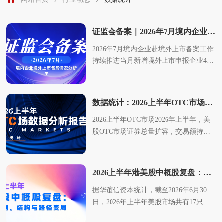
证监会备案｜2026年7月境内企业境外上市备案情况分析
2026年7月境内企业赴境外上市备案工作
持续推进当月新增境外上市申报企业44
家共披露14家企业完成备案获批从证监
会接收备案材料，到企业完成备案获
批，港股依旧成为境内企业出海上市的
数据统计：2026上半年OTC市场分析报告
首选阵地结合证监会公开备案清单，华
2026上半年OTC市场2026年上半年，美
谊信拆解7月境外上市备案市场全貌，同
股OTC市场证券总量扩容，交易额持续
时结合监管层最新表态，研判后续赴港
飙升，市场流动性迎来结构性改善。与
上市发展趋势。一、7月境内企业境外上
此同时，纳斯达克针对中国企业的上市
市备案情况统计2026年7月31日，中国证
新规正式落地，直接重塑中企赴美资本
监会发布《境内企业境外发行证券和上
2026上半年港美股中概股复盘：同比数据、结构与路径变局
化路径，也为OTC市场带来新的机遇与
市备案情况表（首次公开发行及全流
据华谊信资本统计，截至2026年6月30
挑战。本文结合2026年中数据，全面复
通）（截至2026年7月31日）》，从证监
日，2026年上半年美股市场共有17只中
盘OTC市场运行格局，并研判新规下的
会备案接收清单来看，7月全月共计接收
概股新股完成上市，其中15家为SPAC
后市走向。0一、上半年OTC市场整体交
44家企业的境外上市备案申请。从上市