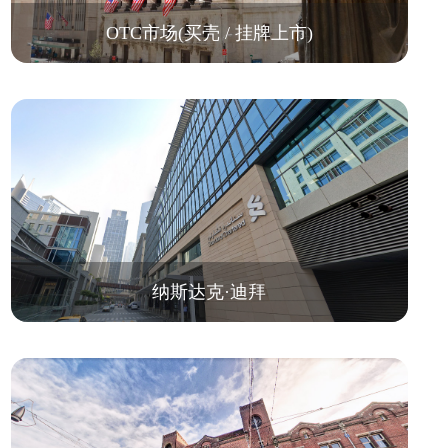
OTC市场(买壳 / 挂牌上市)
纳斯达克·迪拜